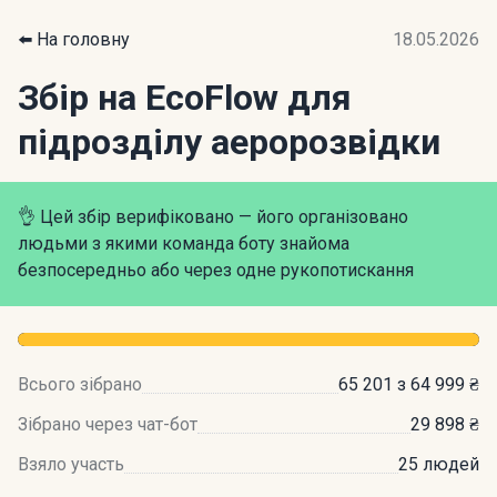
⬅️ На головну
18.05.2026
Збір на EcoFlow для
підрозділу аеророзвідки
👌 Цей збір верифіковано — його організовано
людьми з якими команда боту знайома
безпосередньо або через одне рукопотискання
Всього зібрано
65 201 з 64 999 ₴
Зібрано через чат-бот
29 898 ₴
Взяло участь
25 людей