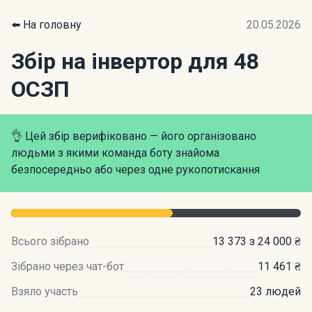
⬅️ На головну
20.05.2026
Збір на інвертор для 48
ОСЗП
👌 Цей збір верифіковано — його організовано
людьми з якими команда боту знайома
безпосередньо або через одне рукопотискання
Всього зібрано
13 373 з 24 000 ₴
Зібрано через чат-бот
11 461 ₴
Взяло участь
23 людей