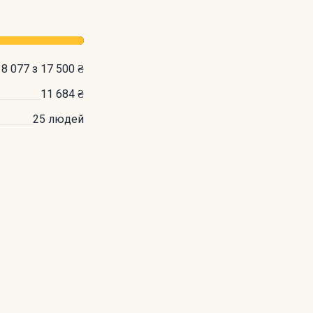
18 077 з 17 500 ₴
11 684 ₴
25 людей