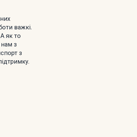
жних
боти важкі.
А як то
 нам з
спорт з
підтримку.