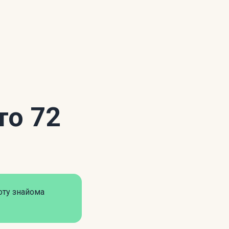
то 72
оту знайома