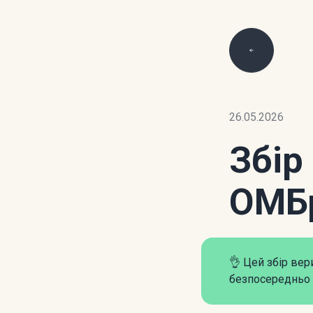
26.05.2026
Збір
ОМБ
👌 Цей збір ве
безпосередньо 