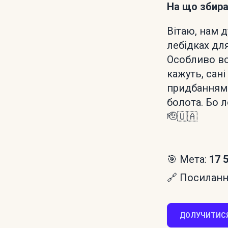
На що збир
Вітаю, нам 
лебідках дл
Особливо во
кажуть, сан
придбанням 
болота. Бо л
🫡🇺🇦
🎯 Мета:
17 
🔗 Посилання
ДОЛУЧИТИСЯ