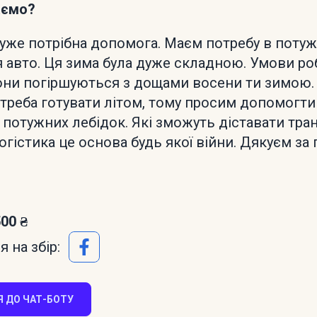
аємо?
дуже потрібна допомога. Маєм потребу в поту
я авто. Ця зима була дуже складною. Умови ро
ни погіршуються з дощами восени ти зимою. 
і треба готувати літом, тому просим допомогти
потужних лебідок. Які зможуть діставати тран
огістика це основа будь якої війни. Дякуєм за 
500 ₴
 на збір:
 ДО ЧАТ-БОТУ