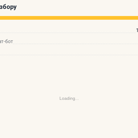
збору
ат-бот
Loading...