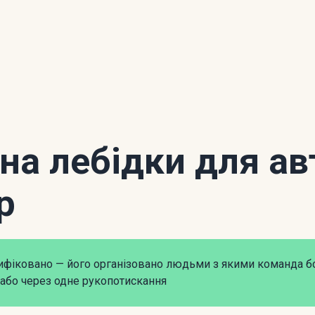
 на лебідки для ав
р
рифіковано — його організовано людьми з якими команда б
або через одне рукопотискання