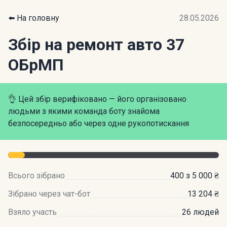
⬅️ На головну
28.05.2026
Збір на ремонт авто 37
ОБрМП
👌 Цей збір верифіковано — його організовано
людьми з якими команда боту знайома
безпосередньо або через одне рукопотискання
Всього зібрано
400 з 5 000 ₴
Зібрано через чат-бот
13 204 ₴
Взяло участь
26 людей