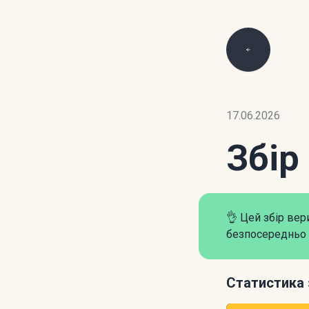
17.06.2026
Збір
👌 Цей збір ве
безпосередньо 
Статистика 