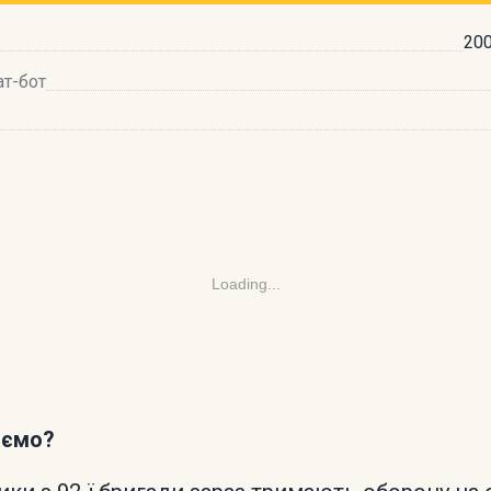
200
ат-бот
Loading...
аємо?