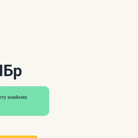
ШБр
оту знайома