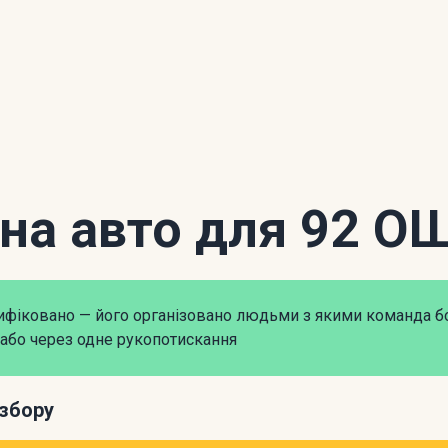
 на авто для 92 О
рифіковано — його організовано людьми з якими команда б
або через одне рукопотискання
збору