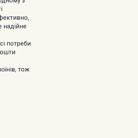
одному з
і
фективно,
е надійне
сі потреби
 кошти
оїнів, тож