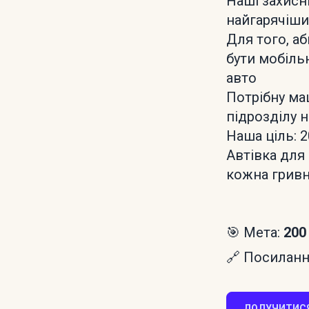
Наші захисн
найгарячіши
Для того, а
бути мобіль
авто
Потрібну ма
підрозділу н
Наша ціль: 
Автівка для
кожна гривн
🎯 Мета:
200
🔗 Посилання
ДОЛУЧИТИСЯ