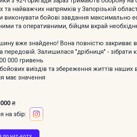
ики з 92-ї бригади зараз тримають оборону на 
х та найважчих напрямків у Запорізькій област
би виконувати бойові завдання максимально е
ними та оперативними, бійцям вкрай необхідн
шину вже знайдено! Вона повністю закриває в
а передовій. Залишилася "дрібниця" - зібрати
200 000 гривень
 бойових виїздів та збереження життів наших в
я має значення
 000 ₴
 на збір:
 ДО ЧАТ-БОТУ