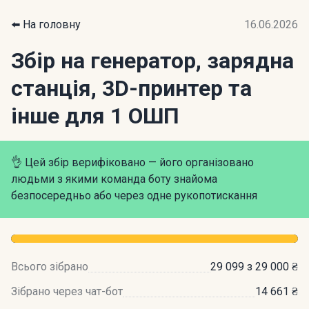
⬅️ На головну
16.06.2026
Збір на генератор, зарядна
станція, 3D-принтер та
інше для 1 ОШП
👌 Цей збір верифіковано — його організовано
людьми з якими команда боту знайома
безпосередньо або через одне рукопотискання
Всього зібрано
29 099 з 29 000 ₴
Зібрано через чат-бот
14 661 ₴