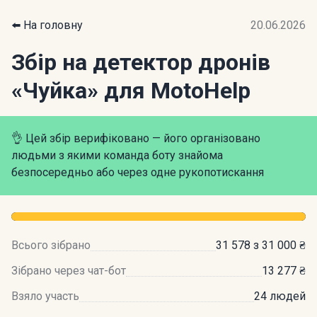
⬅️ На головну
20.06.2026
Збір на детектор дронів
«Чуйка» для MotoHelp
👌 Цей збір верифіковано — його організовано
людьми з якими команда боту знайома
безпосередньо або через одне рукопотискання
Всього зібрано
31 578 з 31 000 ₴
Зібрано через чат-бот
13 277 ₴
Взяло участь
24 людей