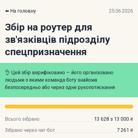
⬅️ На головну
25.06.2026
Збір на роутер для
зв'язківців підрозділу
спецпризначення
👌 Цей збір верифіковано — його організовано
людьми з якими команда боту знайома
безпосередньо або через одне рукопотискання
Всього зібрано
13 628 з 13 000 ₴
Зібрано через чат-бот
7 261 ₴