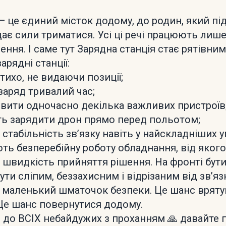
— це єдиний місток додому, до родин, який пі
ає сили триматися. Усі ці речі працюють лише
ння. І саме тут Зарядна станція стає рятівним
арядні станції:
тихо, не видаючи позиції;
заряд тривалий час;
вити одночасно декілька важливих пристроїв
ь зарядити дрон прямо перед польотом;
 стабільність зв’язку навіть у найскладніших 
ють безперебійну роботу обладнання, від яког
 швидкість прийняття рішення. На фронті бути
ути сліпим, беззахисним і відрізаним від зв’яз
е маленький шматочок безпеки. Це шанс вряту
Це шанс повернутися додому.
 до ВСІХ небайдужих з проханням 🙏 давайте