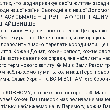
в, тих, хто щодня ризикує своїм життям зарад
боди нашої країни. Сьогодні від нашої Допомо
о. ЧАСУ ОБМАЛЬ — ЦІ РЕЧІ НА ФРОНТІ НАШИМ
ЯКНАЙШВИДШЕ!
а гривня — це не просто внесок. Це зарядже
безпеку раніше. Це тепловізор, який працюват
о дозволить вчасно передати координати. Це 
иття. Кожен Донат, кожен репост, кожне сло
Це частинка великої справи, яка наблизить на
ого термінового запиту! � Ми з Вами Разом т
зом наближаємо ту мить, коли наші Герої пове
ми. Слава Україні та ВСІМ ВОЇНАМ, хто борон
ю КОЖНОМУ, хто не стоїть осторонь 🙏 Мале
буває! Кожен Ваш внесок має величезне значе
 тільки наближаємо нашу Перемогу, кожна Ва