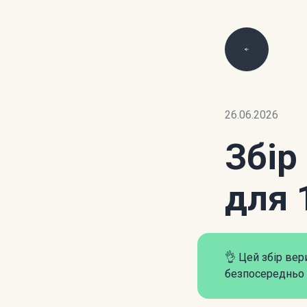
26.06.2026
Збір
для 
👌 Цей збір ве
безпосередньо 