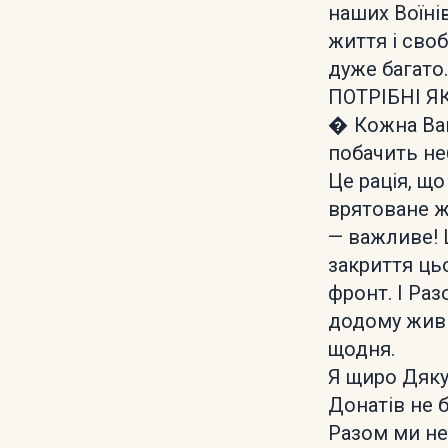
наших Воїні
життя і сво
дуже багат
ПОТРІБНІ 
� Кожна Ваш
побачить не
Це рація, щ
врятоване ж
— важливе! 
закриття ць
фронт. І Ра
додому живи
щодня.
Я щиро Дяку
Донатів не 
Разом ми не