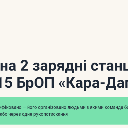
 на 2 зарядні станц
15 БрОП «Кара-Да
рифіковано — його організовано людьми з якими команда б
або через одне рукопотискання