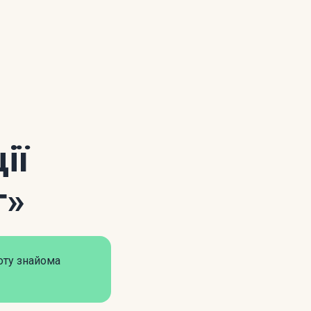
ії
г»
оту знайома