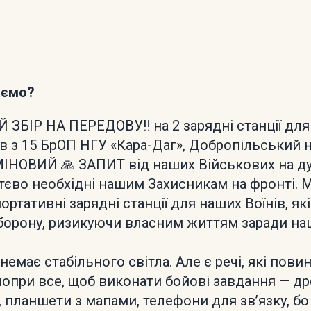
аємо?
ЗБІР НА ПЕРЕДОВУ‼️ на 2 зарядні станції дл
тів з 15 БрОП НГУ «Кара-Даг», Добропільський 
ІНОВИЙ 🙏 ЗАПИТ від наших Військових на д
иттєво необхідні нашим Захисникам на фронті.
ортативні зарядні станції для наших Воїнів, як
орону, ризикуючи власним життям заради наш
немає стабільного світла. Але є речі, які повин
опри все, щоб виконати бойові завдання — дрон
 планшети з мапами, телефони для зв’язку, бо