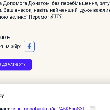
а Допомога Донатом, без перебільшення, ряту
в. Ваш внесок, навіть найменший, дуже важли
ною великої Перемоги🇺🇦!
000 ₴
 на збір:
 ДО ЧАТ-БОТУ
ру
нка:
send.monobank.ua/jar/45K6iioSXL