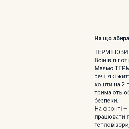
На що збир
ТЕРМІНОВИЙ 
Воїнів піло
Маємо ТЕРМ
речі, які ж
кошти на 2 п
тримають об
безпеки.
На фронті — 
працювати п
тепловізори,