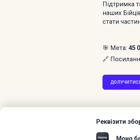
Підтримка т
наших Бійці
стати части
🎯 Мета:
45 
🔗 Посилання
ДОЛУЧИТИСЯ
Реквізити збо
Моно ба