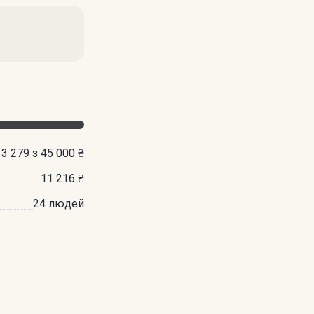
13 279 з 45 000 ₴
11 216 ₴
24 людей