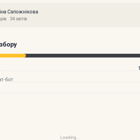
тіна Сапожнікова
орів
34 звітів
збору
ат-бот
Loading...