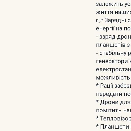
залежить усп
життя наших
👉 Зарядні с
енергії на п
- заряд дрон
планшетів з 
- стабільну 
генератори 
електростанц
можливість 
* Рації заб
передати по
* Дрони для
помітить на
* Тепловізор
* Планшети 