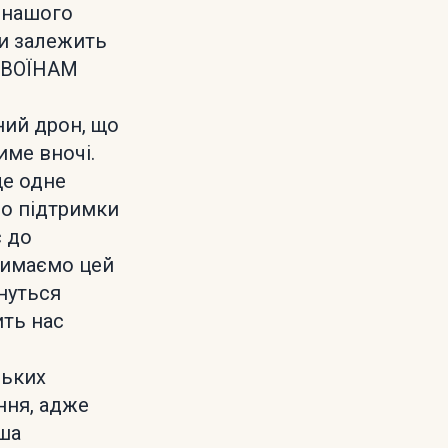
и нашого
ги залежить
 ВОЇНАМ
ний дрон, що
име вночі.
ще одне
во підтримки
с до
римаємо цей
рнуться
ить нас
ньких
ння, адже
ша