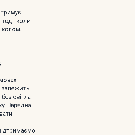
дтримує
 тоді, коли
 колом.
;
умовах;
о залежить
 без світла
ку. Зарядна
вати
 підтримаємо