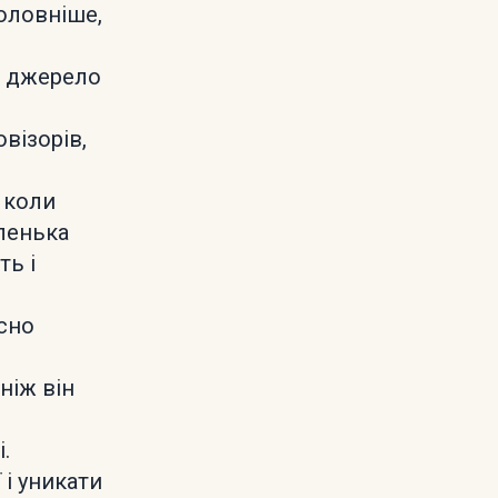
головніше,
не джерело
овізорів,
о коли
ленька
ть і
асно
ніж він
.
 і уникати