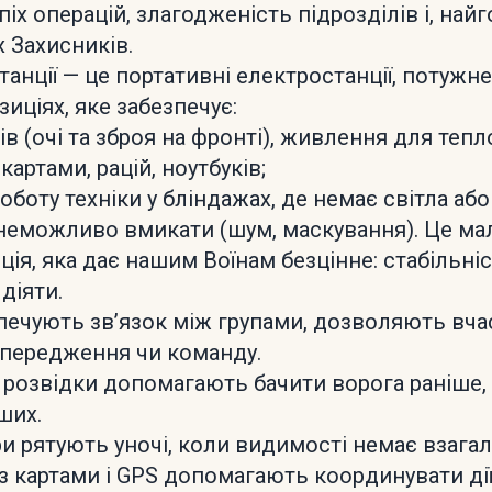
іх операцій, злагодженість підрозділів і, най
 Захисників.
танції — це портативні електростанції, потуж
озиціях, яке забезпечує:
ів (очі та зброя на фронті), живлення для тепл
картами, рацій, ноутбуків;
роботу техніки у бліндажах, де немає світла аб
неможливо вмикати (шум, маскування). Це ма
ія, яка дає нашим Воїнам безцінне: стабільніс
діяти.
езпечують зв’язок між групами, дозволяють вч
передження чи команду.
 розвідки допомагають бачити ворога раніше, 
ших.
и рятують уночі, коли видимості немає взагалі
з картами і GPS допомагають координувати дії