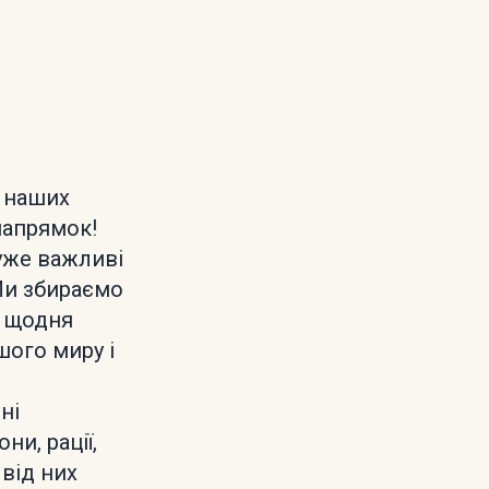
я наших
напрямок!
уже важливі
 Ми збираємо
і щодня
ого миру і
ні
и, рації,
 від них