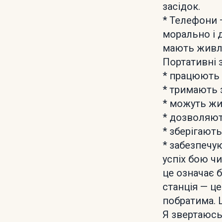
засідок.
* Телефони 
морально і д
мають живле
Портативні з
* працюють 
* тримають 
* можуть жи
* дозволяют
* зберігають
* забезпечу
успіх бою чи
це означає б
станція — ц
побратима. 
Я звертаюсь