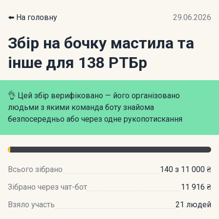
⬅️ На головну
29.06.2026
Збір на бочку мастила та
інше для 138 РТБр
👌 Цей збір верифіковано — його організовано
людьми з якими команда боту знайома
безпосередньо або через одне рукопотискання
Всього зібрано
140 з 11 000 ₴
Зібрано через чат-бот
11 916 ₴
Взяло участь
21 людей