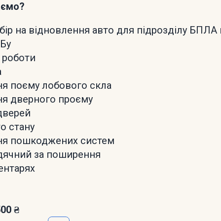
аємо?
бір на відновлення авто для підрозділу БПЛА 
АБу
 роботи
а
ня поєму лобового скла
ня дверного проєму
 дверей
го стану
ння пошкоджених систем
дячний за поширення
ентарях
500 ₴