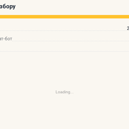
збору
ат-бот
Loading...