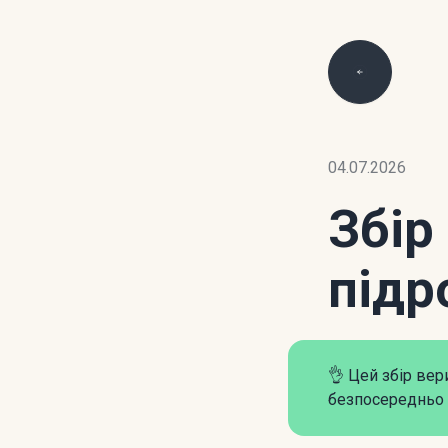
04.07.2026
Збір
підр
👌 Цей збір ве
безпосередньо 