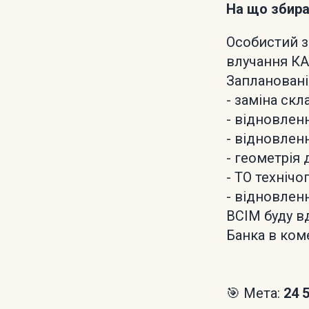
На що збир
Особистий з
влучання К
Заплановані
- заміна скл
- відновлен
- відновлен
- геометрія
- ТО технічо
- відновле
ВСІМ буду в
Банка в ком
🎯 Мета:
24 