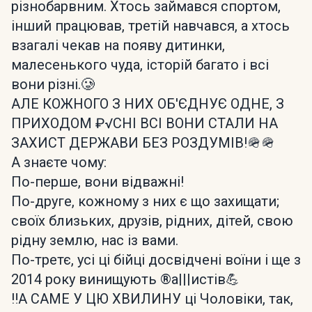
різнобарвним. Хтось займався спортом,
інший працював, третій навчався, а хтось
взагалі чекав на появу дитинки,
малесенького чуда, історій багато і всі
вони різні.🥲
АЛЕ КОЖНОГО З НИХ ОБ'ЄДНУЄ ОДНЕ, З
ПРИХОДОМ ₽√СНІ ВСІ ВОНИ СТАЛИ НА
ЗАХИСТ ДЕРЖАВИ БЕЗ РОЗДУМІВ!🪖🪖
А знаєте чому:
По-перше, вони відважні!
По-друге, кожному з них є що захищати;
своїх близьких, друзів, рідних, дітей, свою
рідну землю, нас із вами.
По-третє, усі ці бійці досвідчені воїни і ще з
2014 року винищують ®а|||истів💪
‼️А САМЕ У ЦЮ ХВИЛИНУ ці Чоловіки, так,