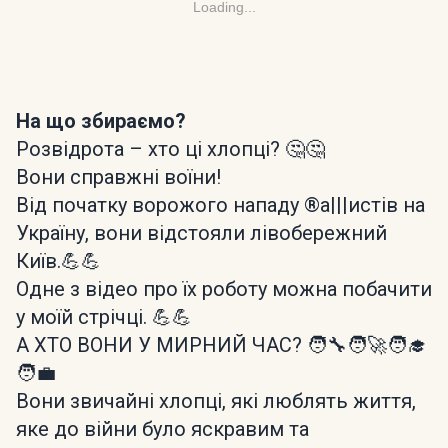
Loading...
На що збираємо?
Розвідрота – хто ці хлопці? 🤔🤔
Вони справжні воїни!
Від початку ворожого нападу ®а|||истів на
Україну, вони відстояли лівобережний
Київ.💪💪
Одне з відео про їх роботу можна побачити
у моїй стрічці. 💪💪
А ХТО ВОНИ У МИРНИЙ ЧАС? 🧑‍🔧🧑‍🚀🧑‍🎓
🧑‍💼
Вони звичайні хлопці, які люблять життя,
яке до війни було яскравим та