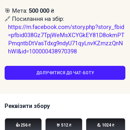
🎯 Мета:
500 000 ₴
🔗 Посилання на збір:
https://m.facebook.com/story.php?story_fbid
=pfbid038Gz7TpjWeMsXCYGkEY81D8okmPT
PmqntbDtVasTdxg9ndyU71qyLnvKZmzzQnN
hWl&id=100000438970398
ДОЛУЧИТИСЯ ДО ЧАТ-БОТУ
Реквізити збору
Моно банка:
👍 256 ₴
🤘 512 ₴
💪 1024 ₴
send.monobank.ua/jar/rZgnoAicx