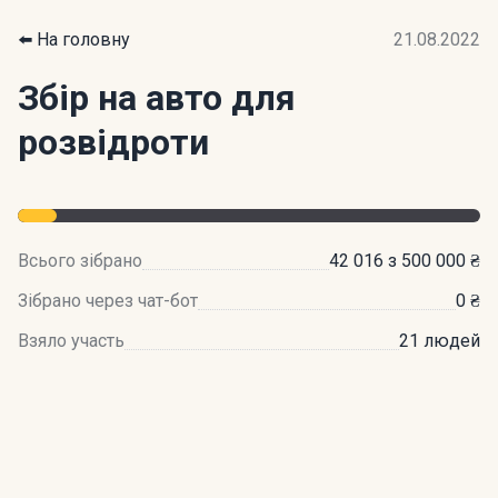
⬅️ На головну
21.08.2022
Збір на авто для
розвідроти
Всього зібрано
42 016 з 500 000 ₴
Зібрано через чат-бот
0 ₴
Взяло участь
21 людей