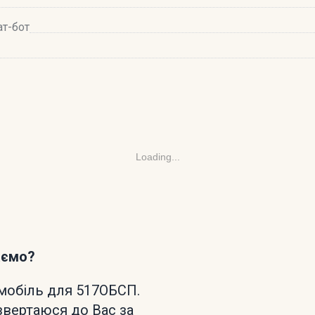
ат-бот
Loading...
аємо?
омобіль для 517ОБСП.
звертаюся до Вас за