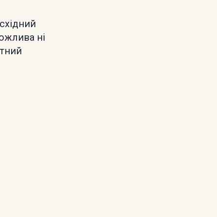
 східний
можлива ні
атний