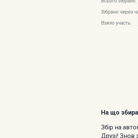
Всього зібрано
Зібрано через ч
Взяло участь
На що збир
Збір на авт
Друзі! Знов 