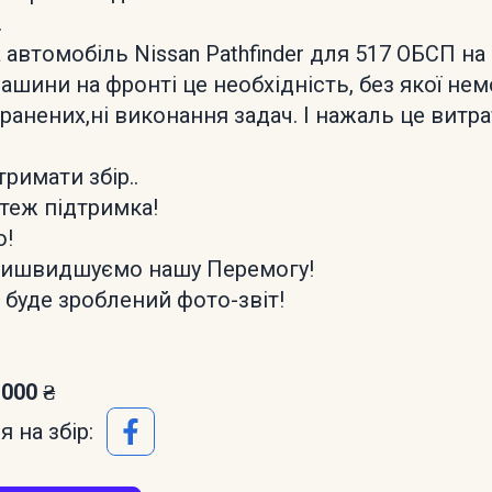
.
 автомобіль Nissan Pathfinder для 517 ОБСП на
ашини на фронті це необхідність, без якої не
оранених,ні виконання задач. І нажаль це витр
римати збір..
 теж підтримка!
ю!
ришвидшуємо нашу Перемогу!
 буде зроблений фото-звіт!
 000 ₴
 на збір: