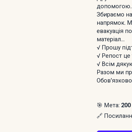
допомогою.
Збираємо на
напрямок. М
евакуація п
матеріал...
√ Прошу підт
√ Репост це
√ Всім дяку
Разом ми п
Обов'язково
🎯 Мета:
200
🔗 Посилання