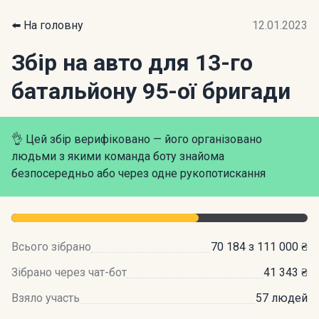
⬅️ На головну
12.01.2023
Збір на авто для 13-го
батальйону 95-ої бригади
👌 Цей збір верифіковано — його організовано
людьми з якими команда боту знайома
безпосередньо або через одне рукопотискання
Всього зібрано
70 184 з 111 000 ₴
Зібрано через чат-бот
41 343 ₴
Взяло участь
57 людей