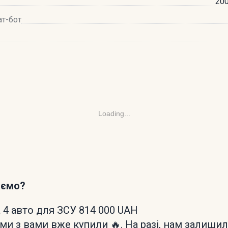
200
ат-бот
Loading...
аємо?
 4 авто для ЗСУ 814 000 UAH
 ми з вами вже купили 🔥. На разі, нам залиши