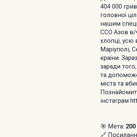
404 000 гри
головної ці
нашим спецп
ССО Азов в/ч
хлопці, усю 
Маріуполі, 
країни. Зар
заради того
та допоможе
міста та вб
Познайомити
інстаграм ht
🎯 Мета:
200
🔗 Посилання