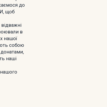
ижаємося до
И, щоб
- відважні
 воювали в
х нашої
ують собою
 донатами,
ть наші
 нашого