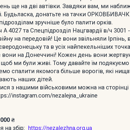
вень ще на дві автівки. Завдяки вам, ми набл
лі. Будьласка, донатьте на тачки ОРКОВБИВАЧК
ідрозділам зручніше було палити орків.
 А 4027 та Спецпідрозділ Нацгвардії в/ч 3001 
війну на передовій! Це вони звільняли Ірпінь,
Сєверодонецьку та в усіх найпекельніших точка
аз вони на Донеччині! Кожен день вони жертв
, щоб ми були живі. Тому давайте їм подякуємо
мо спалити якомога більше ворогів, які нища
ивають наших дітей.
ся з нашими військовими можна на сторінці
tps://instagram.com/nezalejna_ukraine
 000 ₴
 на збір:
https://nezalezhna.org.ua