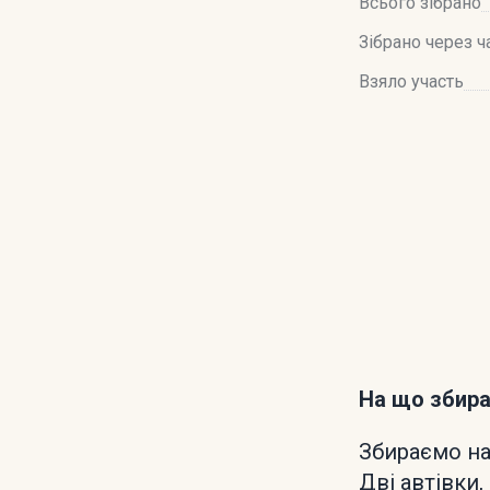
Всього зібрано
Зібрано через ч
Взяло участь
На що збир
Збираємо на
Дві автівки,