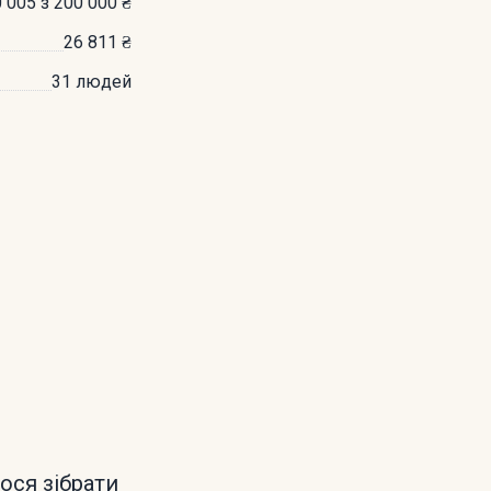
 005 з 200 000 ₴
26 811 ₴
31 людей
лося зібрати