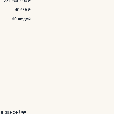
 122 з 600 000 ₴
40 636 ₴
60 людей
 ранок! ❤️