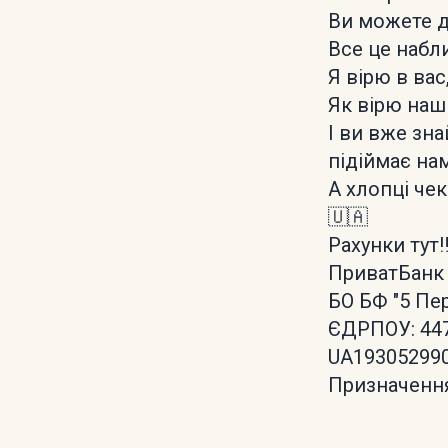
Ви можете 
Все це набл
Я вірю в вас
Як вірю наш
І ви вже зн
підіймає на
А хлопці че
🇺🇦
Рахунки тут‼
ПриватБанк
БО БФ "5 Пе
ЄДРПОУ: 44
UA19305299
Призначення