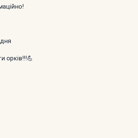
маційно!
 дня
 орків!‼️💪