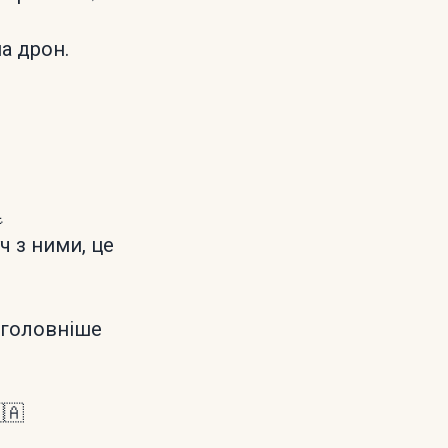
а дрон.

ч з ними, це
йголовніше
🇦