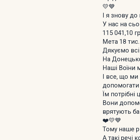
💛💙
І я знову до
У нас на сьо
115 041,10 гр
Мета 18 тис.
Дякуємо всі
На Донецько
Наші Воїни 
І все, що м
допомогати 
Їм потрібні 
Вони допомо
врятують ба
❤️💛💙
Тому наше р
А такі речі