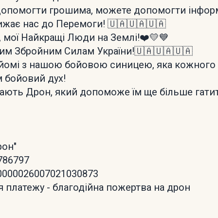
допомогти грошима, можете допомогти інфор
ижає нас до Перемоги! 🇺🇦🇺🇦🇺🇦
, мої Найкращі Люди на Землі!❤️💛💙
им Збройним Силам України!🇺🇦🇺🇦🇺🇦
айомі з нашою бойовою синицею, яка кожного
м бойовий дух!
кають Дрон, який допоможе їм ще більше гатити
️
рон"
786797
0000026007021030873
 платежу - благодійна пожертва на дрон