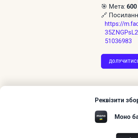
🎯 Мета:
600
🔗 Посилання
https://m.
35ZNGPsL2
51036983
ДОЛУЧИТИСЯ
Реквізити збо
Моно ба