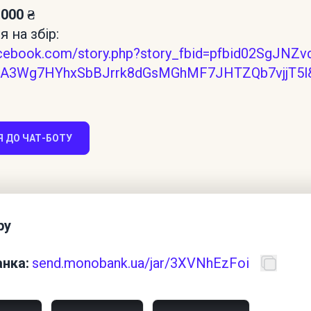
 000 ₴
 на збір:
facebook.com/story.php?story_fbid=pfbid02SgJNZ
A3Wg7HYhxSbBJrrk8dGsMGhMF7JHTZQb7vjjT5l&
 ДО ЧАТ-БОТУ
ру
нка:
send.monobank.ua/jar/3XVNhEzFoi