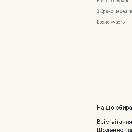
Всього зібрано
Зібрано через ч
Взяло участь
На що збир
Всім вітання,
Щоденно і щ