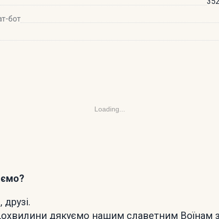
352
ат-бот
Loading...
аємо?
 друзі.
охвилини дякуємо нашим славетним Воїнам за