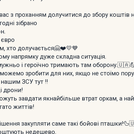
 вас з проханням долучитися до збору коштів н
годні зібрано
н.
 євро
м, хто долучається🤗❤️💛💙
му напрямку дуже складна ситуація.
мужньо і героїчно тримають там оборону.🇺🇦
и можемо зробити для них, якщо не стоїмо пору
нашим ЗСУ тут ‼️
ці дрони!
жуть завдати якнайбільше втрат оркам, а на
гато життів!
ішення закупляти саме такі бойові пташки!🦆
 коштують недешево.