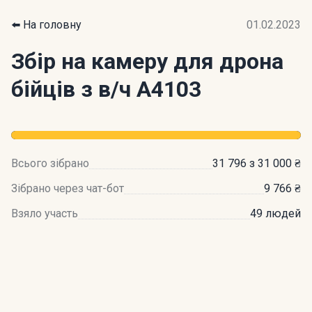
⬅️ На головну
01.02.2023
Збір на камеру для дрона
бійців з в/ч А4103
Всього зібрано
31 796 з 31 000 ₴
Зібрано через чат-бот
9 766 ₴
Взяло участь
49 людей