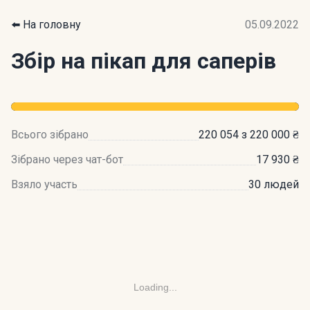
⬅️ На головну
05.09.2022
Збір на пікап для саперів
Всього зібрано
220 054 з 220 000 ₴
Зібрано через чат-бот
17 930 ₴
Взяло участь
30 людей
Loading...