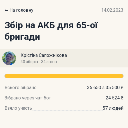
⬅️ На головну
14.02.2023
Збір на АКБ для 65-ої
бригади
Крістіна Сапожнікова
40 зборів
34 звітів
Всього зібрано
35 650 з 35 500 ₴
Зібрано через чат-бот
24 524 ₴
Взяло участь
57 людей