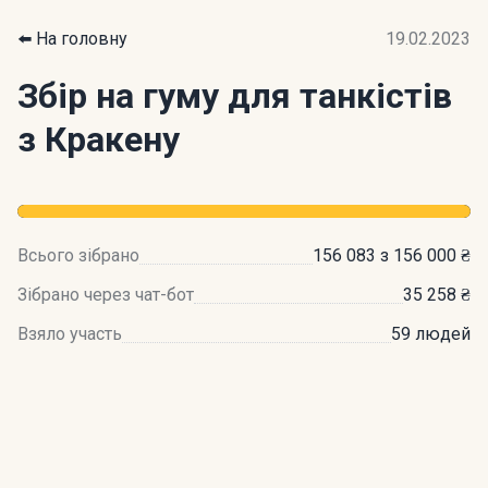
⬅️ На головну
19.02.2023
Збір на гуму для танкістів
з Кракену
Всього зібрано
156 083 з 156 000 ₴
Зібрано через чат-бот
35 258 ₴
Взяло участь
59 людей