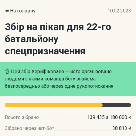
⬅️ На головну
10.02.2023
Збір на пікап для 22-го
батальйону
спецпризначення
👌 Цей збір верифіковано — його організовано
людьми з якими команда боту знайома
безпосередньо або через одне рукопотискання
Всього зібрано
139 435 з 180 000 ₴
Зібрано через чат-бот
38 813 ₴