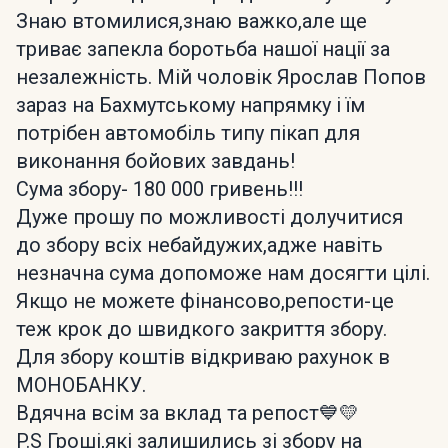
Знаю втомилися,знаю важко,але ще
триває запекла боротьба нашої нації за
незалежність. Мій чоловік Ярослав Попов
зараз на Бахмутському напрямку і їм
потрібен автомобіль типу пікап для
виконання бойових завдань!
Сума збору- 180 000 гривень!!!
Дуже прошу по можливості долучитися
до збору всіх небайдужих,адже навіть
незначна сума допоможе нам досягти цілі.
Якщо не можете фінансово,репости-це
теж крок до швидкого закриття збору.
Для збору коштів відкриваю рахунок в
МОНОБАНКУ.
Вдячна всім за вклад та репост💙💛
P.S Гроші,які залишились зі збору на