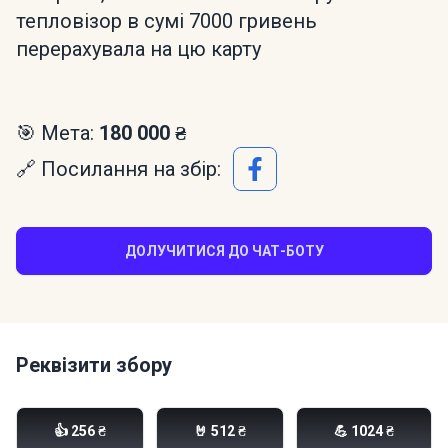
тепловізор в сумі 7000 гривень
перерахувала на цю карту
🎯 Мета:
180 000 ₴
🔗 Посилання на збір:
ДОЛУЧИТИСЯ ДО ЧАТ-БОТУ
Реквізити збору
Моно банка:
👍 256 ₴
🤘 512 ₴
💪 1024 ₴
send.monobank.ua/jar/ADVdfcXVF8