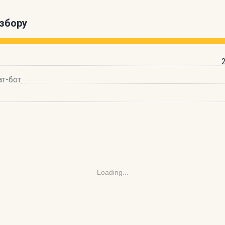
збору
ат-бот
Loading...