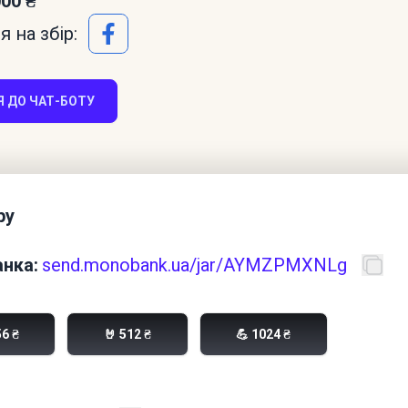
000 ₴
 на збір:
 ДО ЧАТ-БОТУ
ру
нка:
send.monobank.ua/jar/AYMZPMXNLg
56 ₴
🤘 512 ₴
💪 1024 ₴