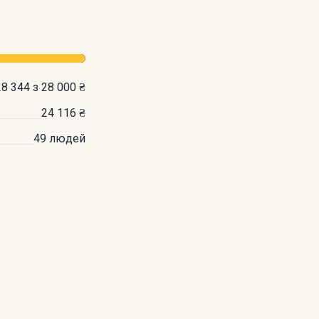
28 344 з 28 000 ₴
24 116 ₴
49 людей