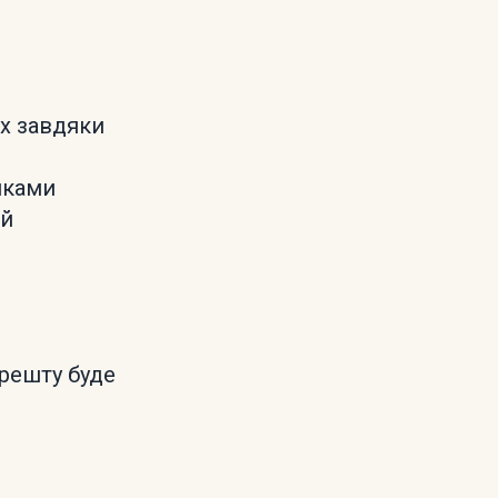
х завдяки
иками
ій
 решту буде