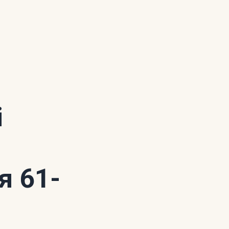
і
я 61-