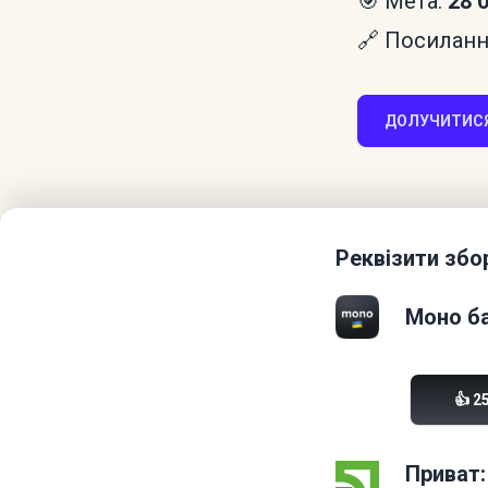
🎯 Мета:
28 
🔗 Посилання
ДОЛУЧИТИСЯ
Реквізити збо
Моно ба
👍 2
Приват: