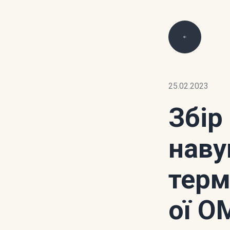
25.02.2023
Збір
наву
терм
ої О