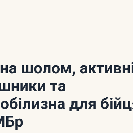
 на шолом, активн
шники та
обілизна для бійц
МБр