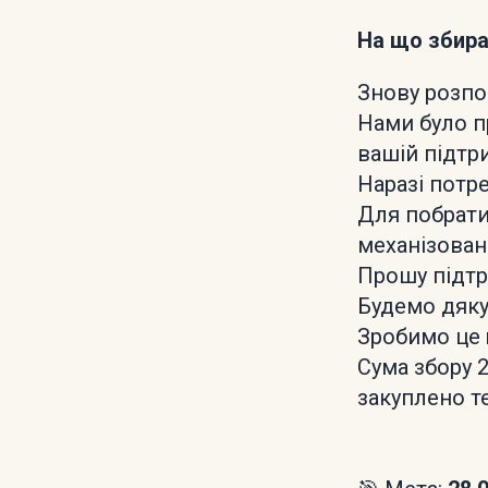
На що збир
Знову розпо
Нами було п
вашій підтри
Наразі потр
Для побрати
механізовані
Прошу підтр
Будемо дяку
Зробимо це 
Сума збору 2
закуплено т