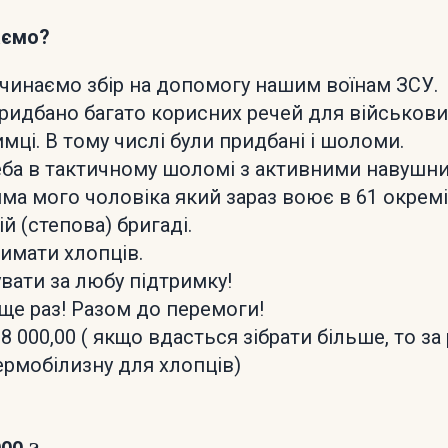
аємо?
чинаємо збір на допомогу нашим воїнам ЗСУ.
ридбано багато корисних речей для військови
мці. В тому числі були придбані і шоломи.
еба в тактичному шоломі з активними навушн
ма мого чоловіка який зараз воює в 61 окрем
й (степова) бригаді.
имати хлопців.
вати за любу підтримку!
ще раз! Разом до перемоги!
8 000,00 ( якщо вдасться зібрати більше, то за
ермобілизну для хлопців)