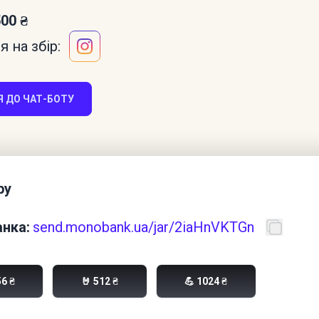
500 ₴
 на збір:
 ДО ЧАТ-БОТУ
ру
нка:
send.monobank.ua/jar/2iaHnVKTGn
56 ₴
🤘 512 ₴
💪 1024 ₴