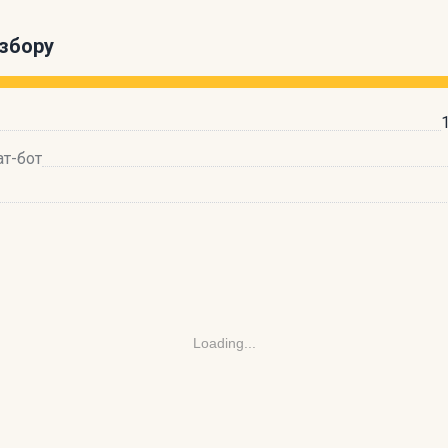
збору
ат-бот
Loading...