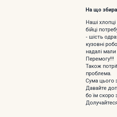
На що збир
Наші хлопці
бійці потреб
- шість одра
кузовні роб
надалі мали
Перемогу!!!
Також потріб
проблема.
Сума цього з
Давайте доп
бо їм скоро 
Долучайтеся,