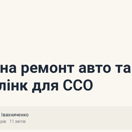
 на ремонт авто та
лінк для ССО
а Івахниченко
орів
11 звітів