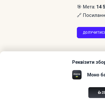
🎯 Мета:
14 
🔗 Посилання
ДОЛУЧИТИСЯ
Реквізити збо
Моно ба
👍 2