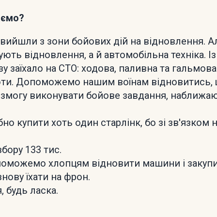
аємо?
 вийшли з зони бойових дій на відновлення. А
ують відновлення, а й автомобільна техніка. І
зу заїхало на СТО: ходова, паливна та гальмова
оти. Допоможемо нашим воїнам відновитись, 
 змогу виконувати бойове завдання, наближа
но купити хоть один старлінк, бо зі зв'язком 
бору 133 тис.
оможемо хлопцям відновити машини і закупит
знову їхати на фрон.
 будь ласка.