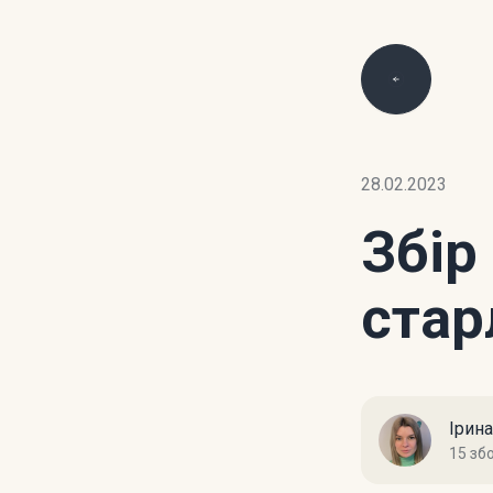
28.02.2023
Збір
стар
Ірин
15 зб