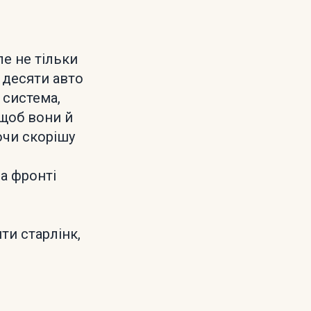
ле не тільки
з десяти авто
 система,
щоб вони й
ючи скорішу
на фронті
и старлінк,