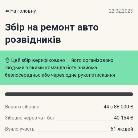
⬅️ На головну
22.02.2023
Збір на ремонт авто
розвідників
👌 Цей збір верифіковано — його організовано
людьми з якими команда боту знайома
безпосередньо або через одне рукопотискання
Всього зібрано
44 з 88 000 ₴
Зібрано через чат-бот
40 154 ₴
Взяло участь
61 людей