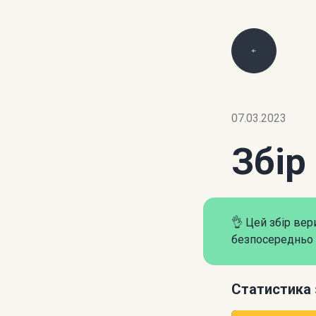
07.03.2023
Збір
👌 Цей збір ве
безпосередньо 
Статистика 