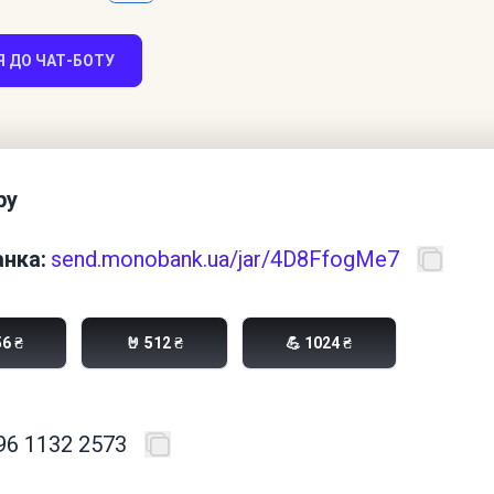
 ДО ЧАТ-БОТУ
ру
нка:
send.monobank.ua/jar/4D8FfogMe7
56 ₴
🤘 512 ₴
💪 1024 ₴
96 1132 2573