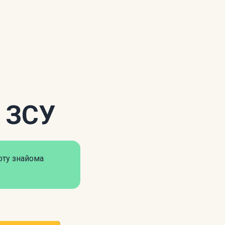
я ЗСУ
оту знайома