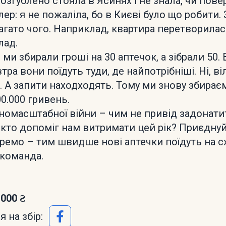
розгублено стояла в Ясинях і не знала, чи пов
ер: я не пожаліла, бо в Києві було що робити. 
агато чого. Наприклад, квартира перетворилас
лад.
 ми збирали гроші на 30 аптечок, а зібрали 50.
тра вони поїдуть туди, де найпотрібніші. Ні, в
 А запити находходять. Тому ми знову збираєм
0.000 гривень.
номасштабної війни – чим не привід задонати
, кто допоміг нам витримати цей рік? Приєдну
емо – тим швидше нові аптечки поїдуть на сх
 команда.
 000 ₴
 на збір: