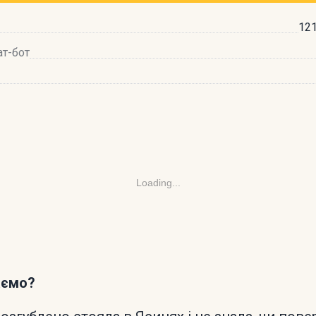
121
ат-бот
Loading...
аємо?