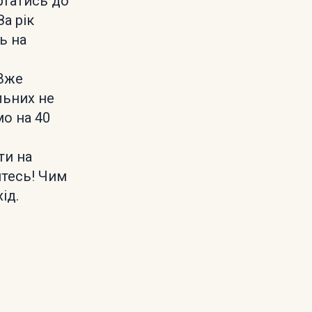
ертатись до
За рік
ь на
 Вже
ільних не
о на 40
ти на
йтесь! Чим
ід.