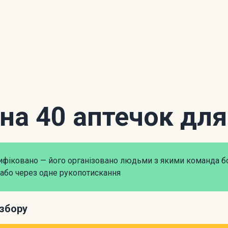
 на 40 аптечок дл
рифіковано — його організовано людьми з якими команда б
або через одне рукопотискання
збору