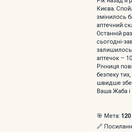
Рік назад я 
Києва. Спойл
змінилось б
аптечний ск
Останній раз
сьогодні-зав
залишилось.
аптечок – 10
Річниця пов
безпеку тих
швидше збер
Ваша Жаба і
🎯 Мета:
120
🔗 Посилання