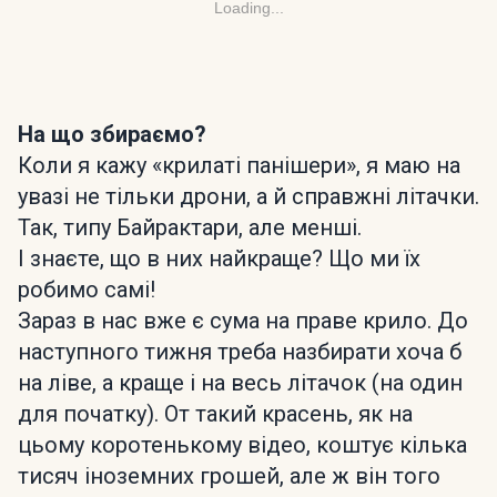
Loading...
На що збираємо?
Коли я кажу «крилаті панішери», я маю на
увазі не тільки дрони, а й справжні літачки.
Так, типу Байрактари, але менші.
І знаєте, що в них найкраще? Що ми їх
робимо самі!
Зараз в нас вже є сума на праве крило. До
наступного тижня треба назбирати хоча б
на ліве, а краще і на весь літачок (на один
для початку). От такий красень, як на
цьому коротенькому відео, коштує кілька
тисяч іноземних грошей, але ж він того