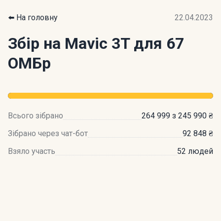
⬅️ На головну
22.04.2023
Збір на Mavic 3T для 67
ОМБр
Всього зібрано
264 999 з 245 990 ₴
Зібрано через чат-бот
92 848 ₴
Взяло участь
52 людей