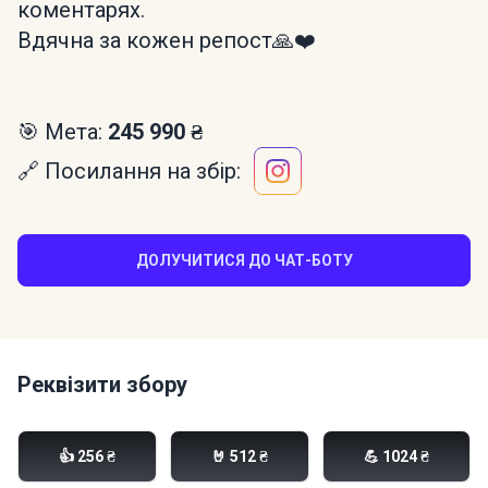
коментарях.
Вдячна за кожен репост🙏❤️
🎯 Мета:
245 990 ₴
🔗 Посилання на збір:
ДОЛУЧИТИСЯ ДО ЧАТ-БОТУ
Реквізити збору
Моно банка:
👍 256 ₴
🤘 512 ₴
💪 1024 ₴
send.monobank.ua/jar/5ZD9Nny5cP