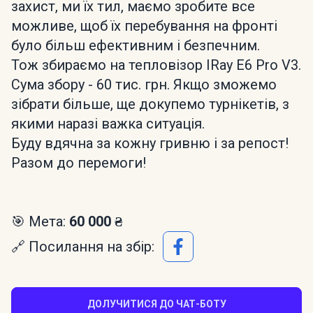
захист, ми їх тил, маємо зробите все
можливе, щоб їх перебування на фронті
було більш ефективним і безпечним.
Тож збираємо на тепловізор IRay E6 Pro V3.
Сума збору - 60 тис. грн. Якщо зможемо
зібрати більше, ще докупемо турнікетів, з
якими наразі важка ситуація.
Буду вдячна за кожну гривню і за репост!
Разом до перемоги!
🎯 Мета:
60 000 ₴
🔗 Посилання на збір:
ДОЛУЧИТИСЯ ДО ЧАТ-БОТУ