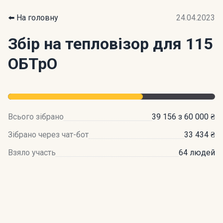
⬅️ На головну
24.04.2023
Збір на тепловізор для 115
ОБТрО
Всього зібрано
39 156 з 60 000 ₴
Зібрано через чат-бот
33 434 ₴
Взяло участь
64 людей