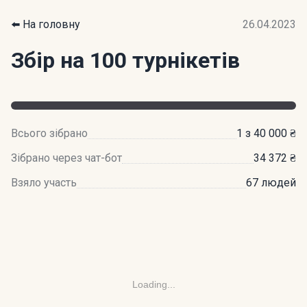
⬅️ На головну
26.04.2023
Збір на 100 турнікетів
Всього зібрано
1 з 40 000 ₴
Зібрано через чат-бот
34 372 ₴
Взяло участь
67 людей
Loading...