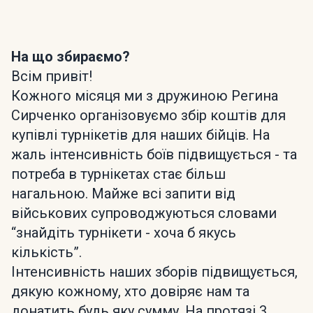
На що збираємо?
Всім привіт!
Кожного місяця ми з дружиною Регина
Сирченко організовуємо збір коштів для
купівлі турнікетів для наших бійців. На
жаль інтенсивність боїв підвищується - та
потреба в турнікетах стає більш
нагальною. Майже всі запити від
військових супроводжуються словами
“знайдіть турнікети - хоча б якусь
кількість”.
Інтенсивність наших зборів підвищується,
дякую кожному, хто довіряє нам та
донатить будь яку сумму. На протязі 3