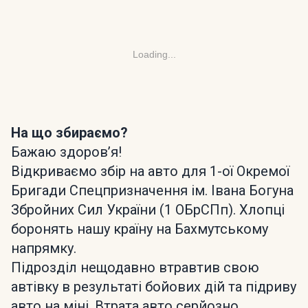
Loading...
На що збираємо?
Бажаю здоровʼя!
Відкриваємо збір на авто для 1-ої Окремої
Бригади Спецпризначення ім. Івана Богуна
Збройних Сил України (1 ОБрСПп). Хлопці
боронять нашу країну на Бахмутському
напрямку.
Підрозділ нещодавно втравтив свою
автівку в результаті бойових дій та підриву
авто на міні. Втрата авто серйозно