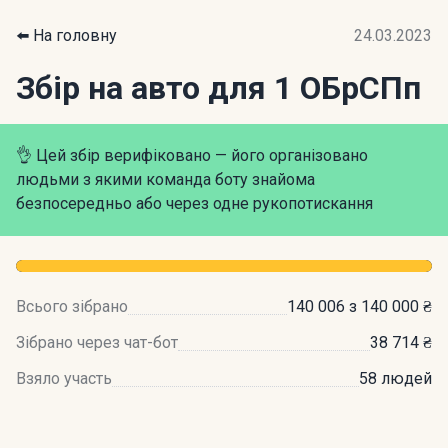
⬅️ На головну
24.03.2023
Збір на авто для 1 ОБрСПп
👌 Цей збір верифіковано — його організовано
людьми з якими команда боту знайома
безпосередньо або через одне рукопотискання
Всього зібрано
140 006 з 140 000 ₴
Зібрано через чат-бот
38 714 ₴
Взяло участь
58 людей