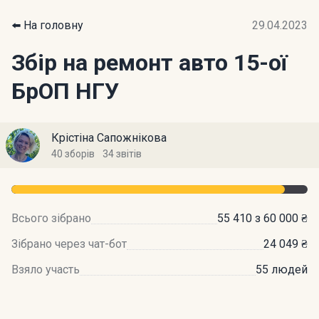
⬅️ На головну
29.04.2023
Збір на ремонт авто 15-ої
БрОП НГУ
Крістіна Сапожнікова
40 зборів
34 звітів
Всього зібрано
55 410 з 60 000 ₴
Зібрано через чат-бот
24 049 ₴
Взяло участь
55 людей