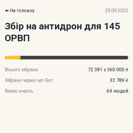
⬅️ На головну
25.09.2022
Збір на антидрон для 145
ОРВП
Всього зібрано
72 381 з 560 000 ₴
Зібрано через чат-бот
33 789 ₴
Взяло участь
64 людей