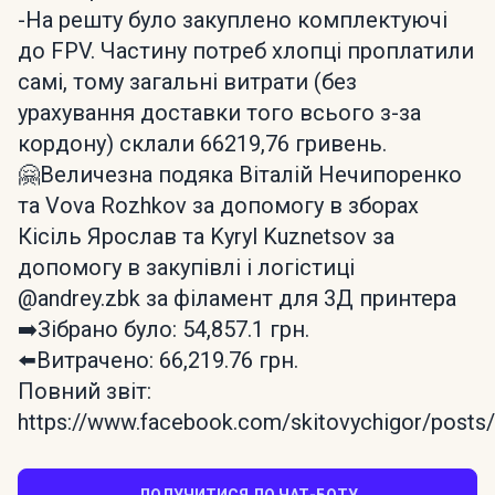
-На решту було закуплено комплектуючі
до FPV. Частину потреб хлопці проплатили
самі, тому загальні витрати (без
урахування доставки того всього з-за
кордону) склали 66219,76 гривень.
🤗Величезна подяка Віталій Нечипоренко
та Vova Rozhkov за допомогу в зборах
Кісіль Ярослав та Kyryl Kuznetsov за
допомогу в закупівлі і логістиці
@andrey.zbk за філамент для 3Д принтера
➡️Зібрано було: 54,857.1 грн.
⬅️Витрачено: 66,219.76 грн.
Повний звіт:
https://www.facebook.com/skitovychigor/po