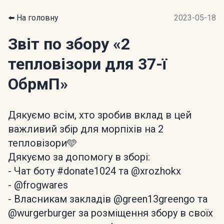
⬅️ На головну
2023-05-18
Звіт по збору
«2
тепловізори для 37-ї
ОбрмП»
Дякуємо всім, хто зробив вклад в цей
важливий збір для морпіхів на 2
тепловізори🩵
Дякуємо за допомогу в зборі:
- Чат боту #donate1024 та @xrozhokx
- @frogwares
- Власникам закладів @green13greengo та
@wurgerburger за розміщення збору в своїх