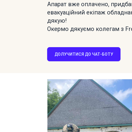
Апарат вже оплачено, придбан
евакуаційний екіпаж обладнан
дякую!
Окермо дякуємо колегам з Fro
ДОЛУЧИТИСЯ ДО ЧАТ-БОТУ