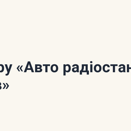
ору
«Авто радіоста
в»