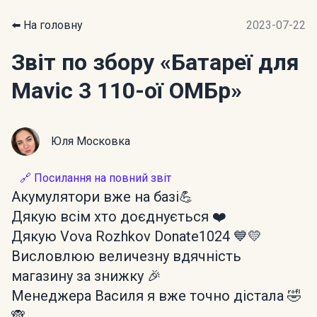
⬅️ На головну
2023-07-22
Звіт по збору
«Батареї для
Mavic 3 110-ої ОМБр»
Юля Московка
🔗 Посилання на повний звіт
Акумулятори вже на базі💪
Дякую всім хто доєднується ❤️
Дякую Vova Rozhkov Donate1024 💙💛
Висловлюю величезну вдячність
магазину за знижку 🎉
Менеджера Василя я вже точно дістала 🤣
🙈