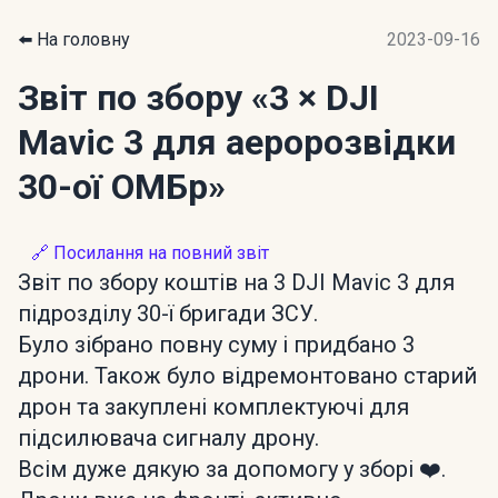
⬅️ На головну
2023-09-16
Звіт по збору
«3 × DJI
Mavic 3 для аеророзвідки
30-ої ОМБр»
🔗 Посилання на повний звіт
Звіт по збору коштів на 3 DJI Mavic 3 для
підрозділу 30-ї бригади ЗСУ.
Було зібрано повну суму і придбано 3
дрони. Також було відремонтовано старий
дрон та закуплені комплектуючі для
підсилювача сигналу дрону.
Всім дуже дякую за допомогу у зборі ❤️.