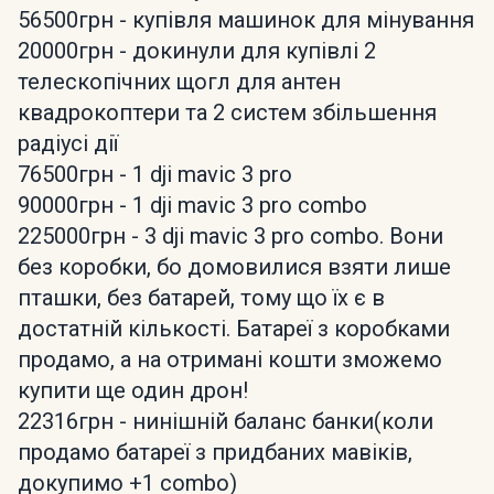
56500грн - купівля машинок для мінування
20000грн - докинули для купівлі 2
телескопічних щогл для антен
квадрокоптери та 2 систем збільшення
радіусі дії
76500грн - 1 dji mavic 3 pro
90000грн - 1 dji mavic 3 pro combo
225000грн - 3 dji mavic 3 pro combo. Вони
без коробки, бо домовилися взяти лише
пташки, без батарей, тому що їх є в
достатній кількості. Батареї з коробками
продамо, а на отримані кошти зможемо
купити ще один дрон!
22316грн - нинішній баланс банки(коли
продамо батареї з придбаних мавіків,
докупимо +1 combo)