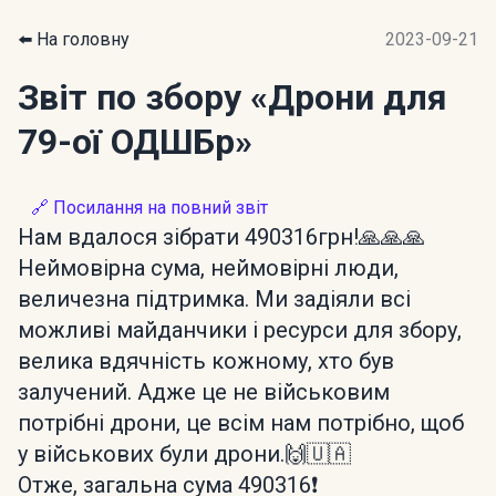
⬅️ На головну
2023-09-21
Звіт по збору
«Дрони для
79-ої ОДШБр»
🔗 Посилання на повний звіт
Нам вдалося зібрати 490316грн!🙏🙏🙏
Неймовірна сума, неймовірні люди,
величезна підтримка. Ми задіяли всі
можливі майданчики і ресурси для збору,
велика вдячність кожному, хто був
залучений. Адже це не військовим
потрібні дрони, це всім нам потрібно, щоб
у військових були дрони.🙌🇺🇦
Отже, загальна сума 490316❗️