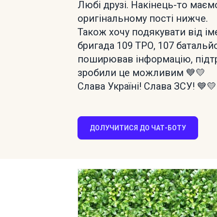
Любі друзі. Накінець-то маємо
оригінальному пості нижче.
Також хочу подякувати від ім
бригада 109 ТРО, 107 батальйо
поширював інформацію, підтр
зробили це можливим 💙💛
Слава Україні! Слава ЗСУ! 💙💛
ДОЛУЧИТИСЯ ДО ЧАТ-БОТУ