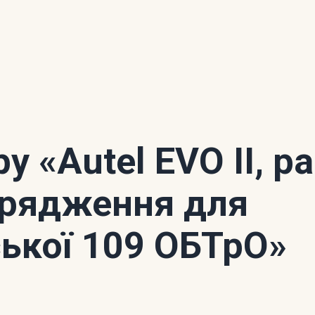
ору
«Autel EVO II, р
орядження для
ької 109 ОБТрО»