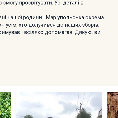
 змогу прозвітувати. Усі деталі в
ені нашої родини і Маріупольська окрема
н усім, хто долучився до наших зборів,
имував і всіляко допомагав. Дякую, ви