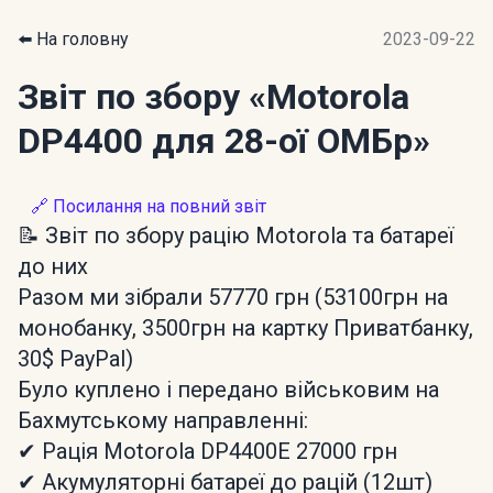
⬅️ На головну
2023-09-22
Звіт по збору
«Motorola
DP4400 для 28-ої ОМБр»
🔗 Посилання на повний звіт
📝 Звіт по збору рацію Motorola та батареї
до них
Разом ми зібрали 57770 грн (53100грн на
монобанку, 3500грн на картку Приватбанку,
30$ PayPal)
Було куплено і передано військовим на
Бахмутському направленні:
✔ Рація Motorola DP4400E 27000 грн
✔ Акумуляторні батареї до рацій (12шт)