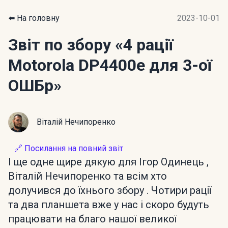
⬅️ На головну
2023-10-01
Звіт по збору
«4 рації
Motorola DP4400e для 3-ої
ОШБр»
Віталій Нечипоренко
🔗 Посилання на повний звіт
І ще одне щире дякую для Ігор Одинець ,
Віталій Нечипоренко та всім хто
долучився до їхнього збору . Чотири рації
та два планшета вже у нас і скоро будуть
працювати на благо нашої великої