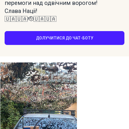
перемоги над одвічним ворогом!
Слава Нації!
🇺🇦🇺🇦🫡🇺🇦🇺🇦
ДОЛУЧИТИСЯ ДО ЧАТ-БОТУ