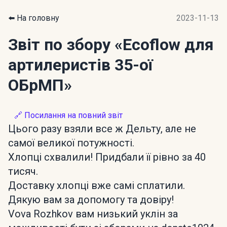
⬅️ На головну
2023-11-13
Звіт по збору
«Ecoflow для
артилеристів 35-ої
ОБрМП»
🔗 Посилання на повний звіт
Цього разу взяли все ж Дельту, але не
самої великої потужності.
Хлопці схвалили! Придбали її рівно за 40
тисяч.
Доставку хлопці вже самі сплатили.
Дякую вам за допомогу та довіру!
Vova Rozhkov вам низький уклін за