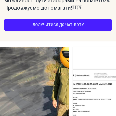
можливості бути зі зборами на donate1024.
Продовжуємо допомагати!🇺🇦
ДОЛУЧИТИСЯ ДО ЧАТ-БОТУ