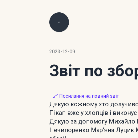
2023-12-09
Звіт по зб
🔗 Посилання на повний звіт
Дякую кожному хто долучився
Пікап вже у хлопців і викону
Дякую за допомогу Михайло Ми
Нечипоренко Мар'яна Луцик Ю