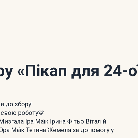
ору
«Пікап для 24-
 до збору!
є свою роботу🫶
згала Іра Маїк Ірина Фітьо Віталій
ра Маїк Тетяна Жемела за допомогу у