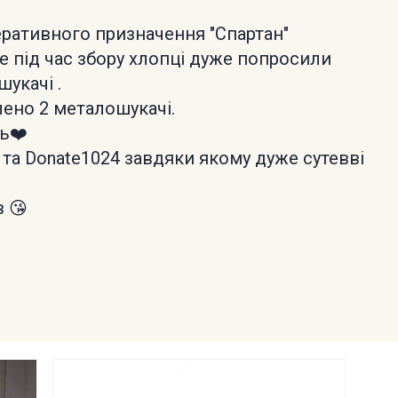
еративного призначення "Спартан"
але під час збору хлопці дуже попросили
укачі .
лено 2 металошукачі.
ь❤️
та Donate1024 завдяки якому дуже сутевві
в 😘