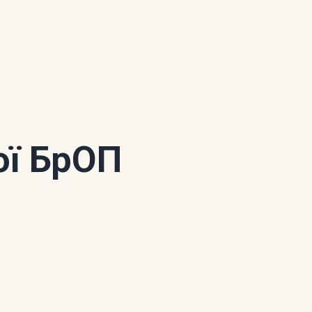
ої БрОП