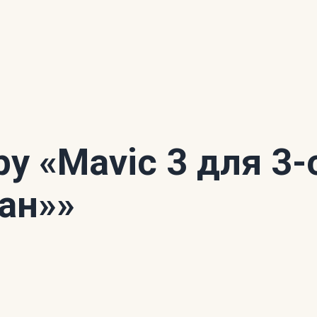
ору
«Mavic 3 для 3-
ан»»