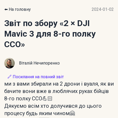
⬅️ На головну
2024-01-02
Звіт по збору
«2 × DJI
Mavic 3 для 8-го полку
ССО»
Віталій Нечипоренко
🔗 Посилання на повний звіт
ми з вами збирали на 2 дрони і вуаля, як ви
бачите вони вже в люблячих руках бійців
8-го полку ССО💪🏻
Дякуємо всім хто долучився до цього
процесу будь яким чином🤗