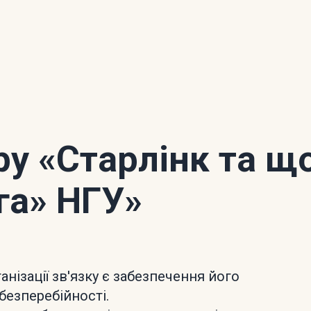
ору
«Старлінк та щ
га» НГУ»
ізації зв'язку є забезпечення його
безперебійності.