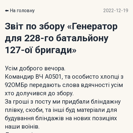
⬅️ На головну
2022-12-19
Звіт по збору
«Генератор
для 228-го батальйону
127-ої бригади»
Усім доброго вечора.
Командир ВЧ А0501, та особисто хлопці з
92ОМБр передають слова вдячності усім
хто долучився до збору.
За гроші з посту ми придбали бліндажну
плівку, скоби, та інші буд матеріали для
будування бліндажів на нових позиціях
наши воїнів.