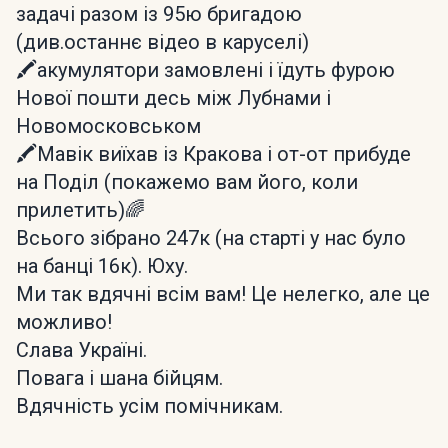
задачі разом із 95ю бригадою
(див.останнє відео в каруселі)
🖍️акумулятори замовлені і їдуть фурою
Нової пошти десь між Лубнами і
Новомосковськом
🖍️Мавік виїхав із Кракова і от-от прибуде
на Поділ (покажемо вам його, коли
прилетить)🌈
Всього зібрано 247к (на старті у нас було
на банці 16к). Юху.
Ми так вдячні всім вам! Це нелегко, але це
можливо!
Слава Україні.
Повага і шана бійцям.
Вдячність усім помічникам.