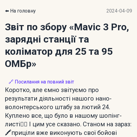
⬅️ На головну
2024-04-09
Звіт по збору
«Mavic 3 Pro,
зарядні станції та
коліматор для 25 та 95
ОМБр»
🔗 Посилання на повний звіт
Коротко, але ємно звітуємо про
результати діяльності нашого нано-
волонтерського штабу за лютий 24.
Куплено все, що було в нашому шопінг-
листі🦸‍♂️ І цим усе сказано. Станом на зараз:
🖍️приціли вже виконують свої бойові