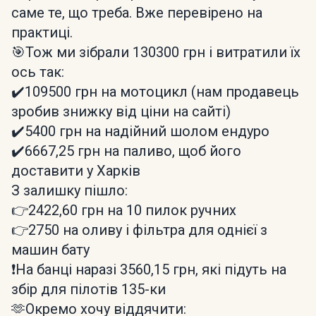
саме те, що треба. Вже перевірено на
практиці.
🎯Тож ми зібрали 130300 грн і витратили їх
ось так:
✔️109500 грн на мотоцикл (нам продавець
зробив знижку від ціни на сайті)
✔️5400 грн на надійний шолом ендуро
✔️6667,25 грн на паливо, щоб його
доставити у Харків
З залишку пішло:
👉2422,60 грн на 10 пилок ручних
👉2750 на оливу і фільтра для однієї з
машин бату
❗️На банці наразі 3560,15 грн, які підуть на
збір для пілотів 135-ки
🫶Окремо хочу віддячити: