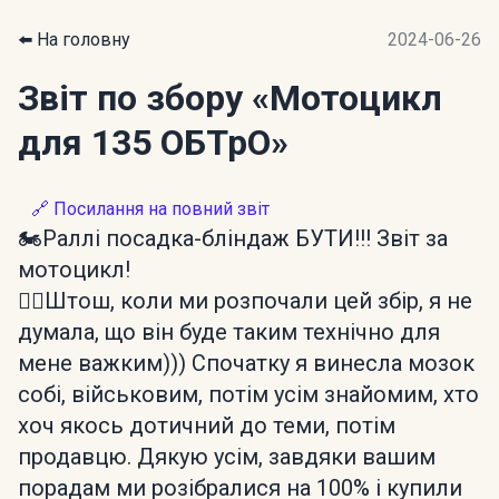
⬅️ На головну
2024-06-26
Звіт по збору
«Мотоцикл
для 135 ОБТрО»
🔗 Посилання на повний звіт
🏍Раллі посадка-бліндаж БУТИ!!! Звіт за
мотоцикл!
💁‍♀️Штош, коли ми розпочали цей збір, я не
думала, що він буде таким технічно для
мене важким))) Спочатку я винесла мозок
собі, військовим, потім усім знайомим, хто
хоч якось дотичний до теми, потім
продавцю. Дякую усім, завдяки вашим
порадам ми розібралися на 100% і купили