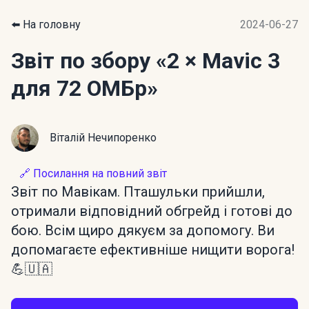
⬅️ На головну
2024-06-27
Звіт по збору
«2 × Mavic 3
для 72 ОМБр»
Віталій Нечипоренко
🔗 Посилання на повний звіт
Звіт по Мавікам. Пташульки прийшли,
отримали відповідний обгрейд і готові до
бою. Всім щиро дякуєм за допомогу. Ви
допомагаєте ефективніше нищити ворога!
💪🇺🇦